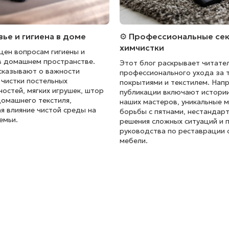
овье и гигиена в доме
⚙️ Профессиональные се
химчистки
щен вопросам гигиены и
в домашнем пространстве.
Этот блог раскрывает читате
сказывают о важности
профессионального ухода за 
 чистки постельных
покрытиями и текстилем. Нап
остей, мягких игрушек, штор
публикации включают истории
домашнего текстиля,
наших мастеров, уникальные 
я влияние чистой среды на
борьбы с пятнами, нестандар
емьи.
решения сложных ситуаций и 
руководства по реставрации 
мебели.