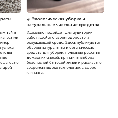
креты
🌿 Экологическая уборка и
натуральные чистящие средства
лям тайны
Идеально подойдет для аудитории,
тканевыми
заботящейся о своем здоровье и
ример,
окружающей среде. Здесь публикуются
 успеха
обзоры натуральных и органических
методы
средств для уборки, полезные рецепты
тные
домашних смесей, принципы выбора
пошаговые
безопасной бытовой химии и рассказы о
старой
современных экотехнологиях в сфере
клининга.