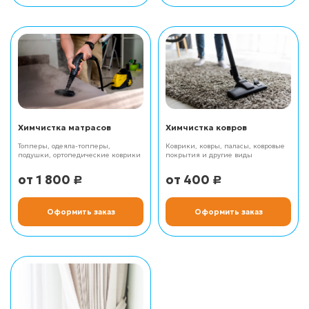
Химчистка матрасов
Химчистка ковров
Топперы, одеяла-топперы,
Коврики, ковры, паласы, ковровые
подушки, ортопедические коврики
покрытия и другие виды
1 800
400
Р
Р
Оформить заказ
Оформить заказ