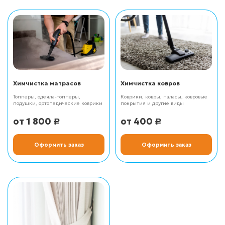
Химчистка матрасов
Химчистка ковров
Топперы, одеяла-топперы,
Коврики, ковры, паласы, ковровые
подушки, ортопедические коврики
покрытия и другие виды
1 800
400
Р
Р
Оформить заказ
Оформить заказ