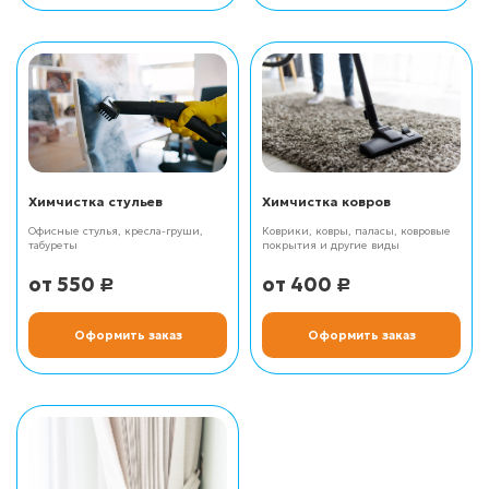
Химчистка стульев
Химчистка ковров
Офисные стулья, кресла-груши,
Коврики, ковры, паласы, ковровые
табуреты
покрытия и другие виды
550
400
Р
Р
Оформить заказ
Оформить заказ