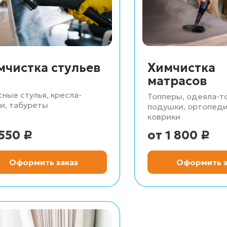
мчистка стульев
Химчистка
матрасов
ные стулья, кресла-
Топперы, одеяла-т
и, табуреты
подушки, ортопед
коврики
550
1 800
Р
Р
Оформить заказ
Оформить з