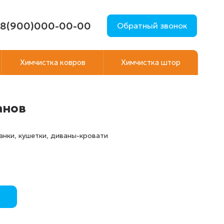
8(900)000-00-00
Обратный звонок
Химчистка ковров
Химчистка штор
анов
анки, кушетки, диваны-кровати