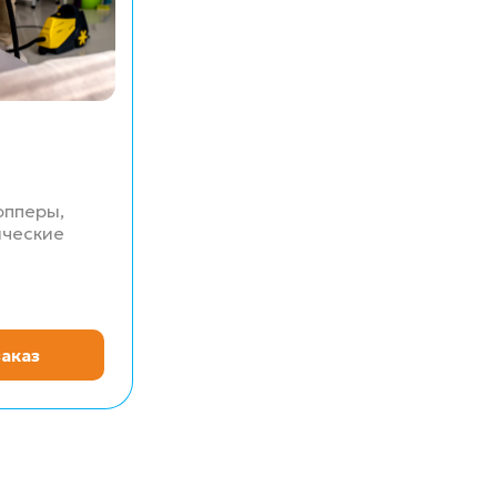
опперы,
ические
аказ