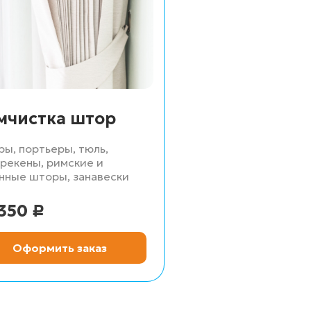
мчистка штор
ы, портьеры, тюль,
рекены, римские и
нные шторы, занавески
350
Р
Оформить заказ